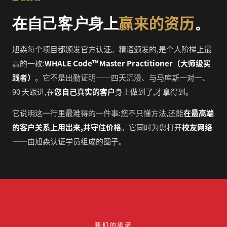
赢来的资历
在自己客户身上
。
旭森每个项目都颁发官方认证。精通颁发的,是个人阶梯上最
高的一枚:
WHALE Code™ Master Practitioner（大师级实
践者）
。它不是出勤证明——四天沉浸、与马库斯一对一、
90 天跟进,在
您自己真实的客户
身上做到了,才拿得到。
它说明这一行里最难得的一件事:您不只懂方法,还能
在最高端
的客户关系上用出来,并守住价格
。它同时为您打开
校友网络
——由旭森认证学员组成的圈子。
我们的承诺