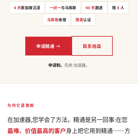
4 天
新加坡沉浸
一对一
与马库斯
90 天
跟进
限
8
人
马库斯
亲授
颁发
认证
申请精通 →
联系旭森
申请制。
先修:加速器。
为何它是旗舰
在加速器,您学会了方法。精通是另一回事:在您
最难、价值最高的客户
身上把它用到精通——方