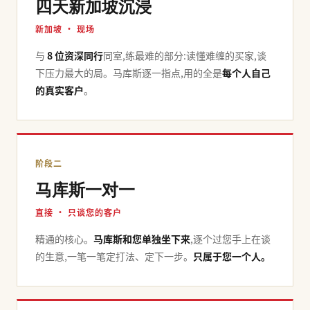
四天新加坡沉浸
新加坡 · 现场
与
8 位资深同行
同室,练最难的部分:读懂难缠的买家,谈
下压力最大的局。马库斯逐一指点,用的全是
每个人自己
的真实客户
。
阶段二
马库斯一对一
直接 · 只谈您的客户
精通的核心。
马库斯和您单独坐下来
,逐个过您手上在谈
的生意,一笔一笔定打法、定下一步。
只属于您一个人。