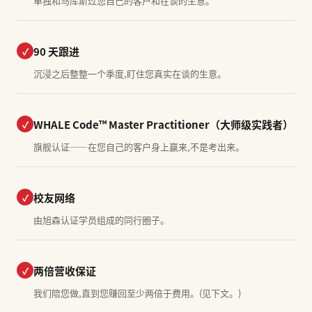
单独和马库斯过您自己的客户和在谈的生意。
90 天跟进
✓
沉浸之后整整一个季度,盯住您真实在谈的生意。
WHALE Code™ Master Practitioner（大师级实践者）
✓
旗舰认证——在您自己的客户身上赢来,不是考出来。
校友网络
✓
由旭森认证学员组成的同行圈子。
两倍营收保证
✓
我们陪您做,直到您赚回至少两倍于费用。(见下文。)