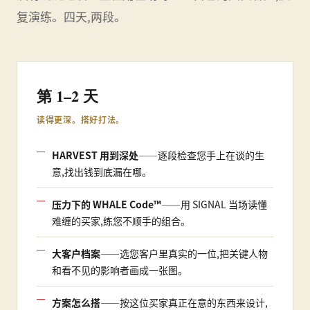
复演练。四天,两段。
第 1–2 天
读得更深。搭好打法。
HARVEST 用到深处
——逐段检查您手上在谈的生
意,找出钱到底漏在哪。
压力下的 WHALE Code™
——用 SIGNAL 当场读懂
难缠的买家,练您不顺手的组合。
大客户档案
——选您客户里真实的一位,把关键人物
和看不见的影响者画成一张图。
方案怎么搭
——按这位买家真正在意的东西来设计,