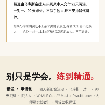
精通
由马库斯亲授
,从头到尾本人交付:四天沉浸、
一对一、90 天跟进。不假手他人,也不安排替代讲
师。
如果马库斯确实赶不上某个关键节点,旭森会改期,而不是换
人——这份一对一,本来就只能是马库斯本人。不可转让。
练到精通。
别只是学会。
精通 · 申请制
——四天新加坡沉浸 · 马库斯一对一 · 90
天跟进 · 限 8 人 · WHALE Code™ Master Practitioner（大
师级实践者）· 两倍营收保证