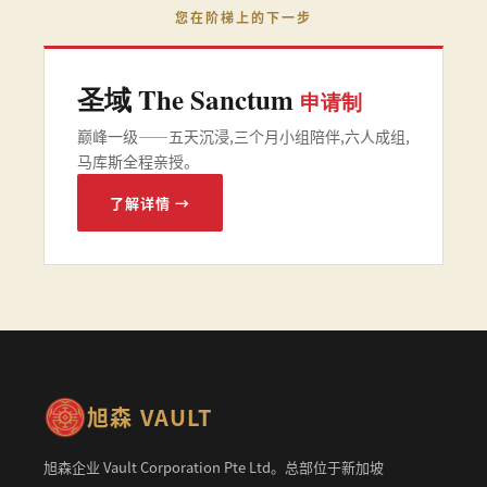
您在阶梯上的下一步
圣域 The Sanctum
申请制
巅峰一级——五天沉浸,三个月小组陪伴,六人成组,
马库斯全程亲授。
了解详情 →
旭森 VAULT
旭森企业 Vault Corporation Pte Ltd。总部位于新加坡