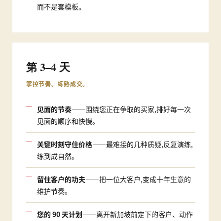
而不是套模板。
第 3–4 天
掌控节奏。练熟成交。
见面的节奏
——围绕您正在争取的买家,排好每一次
见面的顺序和快慢。
关键时刻守住价格
——最难接的几种质疑,反复演练,
练到成自然。
留住客户的功夫
——把一位大客户,变成十年生意的
维护节奏。
您的 90 天计划
——离开新加坡前定下的客户、动作