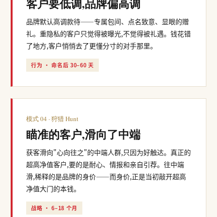
客户要低调,品牌偏高调
品牌默认高调款待——专属包间、点名致意、显眼的赠
礼。重隐私的客户只觉得被曝光,不觉得被礼遇。钱花错
了地方,客户悄悄去了更懂分寸的对手那里。
行为 · 命名后 30–60 天
模式 04 · 狩猎 Hunt
瞄准的客户,滑向了中端
获客滑向"心向往之"的中端人群,只因为好触达。真正的
超高净值客户,要的是耐心、情报和亲自引荐。往中端
滑,稀释的是品牌的身价——而身价,正是当初敲开超高
净值大门的本钱。
战略 · 6–18 个月