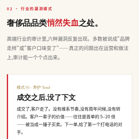
02 · 行业的漏洞模式
悄然失血
奢侈品品类
之处。
高端行业的审计里,六种漏洞反复出现。多数被说成"品牌
走样"或"客户口味变了"——真正的问题出在运营和做法
上,审计能一个个点出来。
模式 01 · 养护 Tend
成交之后,没了下文
成交了,客户走了。没有维系节奏,没有周年问候,没有转
介绍。客户一辈子的价值——往往是首单的 5–20 倍
——被当成一锤子买卖。下一单,给了第一个打电话的对
手。