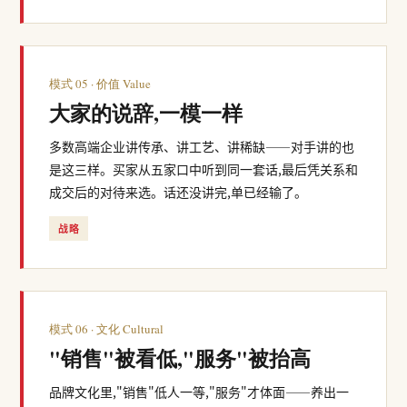
模式 05 · 价值 Value
大家的说辞,一模一样
多数高端企业讲传承、讲工艺、讲稀缺——对手讲的也
是这三样。买家从五家口中听到同一套话,最后凭关系和
成交后的对待来选。话还没讲完,单已经输了。
战略
模式 06 · 文化 Cultural
"销售"被看低,"服务"被抬高
品牌文化里,"销售"低人一等,"服务"才体面——养出一