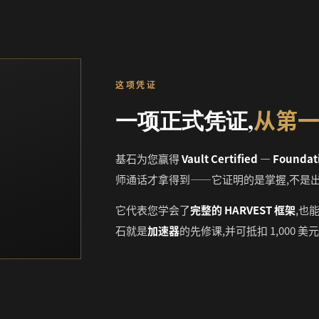
这项凭证
从第
一项正式凭证,
基石为您赢得
Vault Certified — Foun
师通话才拿得到——它证明的是掌握,不是
它代表您学会了
完整的 HARVEST 框架
,也
石就是
加速器
的先修课,并可抵扣 1,000 美