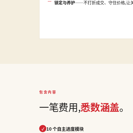
锁定与养护
——不打折成交、守住价格,让
包含内容
一笔费用,
悉数涵盖
。
10 个自主进度模块
✓