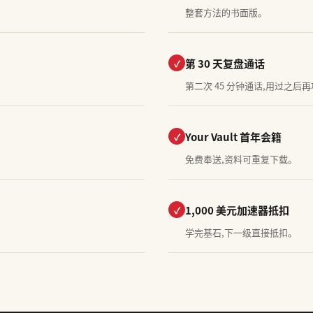
整套方法的书面版。
第 30 天复盘通话
✓
第二次 45 分钟通话,用过之后
Your Vault 首年会籍
✓
免费奉送,资料可重复下载。
1,000 美元加速器抵扣
✓
学完基石,下一级直接抵扣。