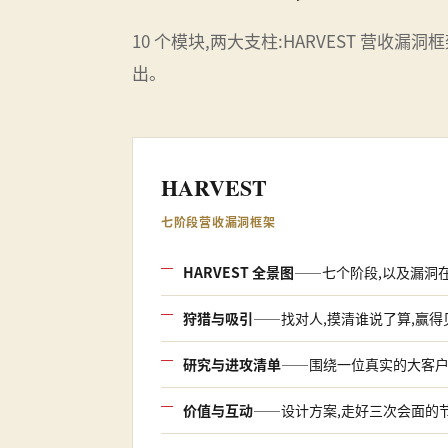
10 个模块,两大支柱:HARVEST 营收漏洞
出。
HARVEST
七阶段营收漏洞框架
HARVEST 全景图
——七个阶段,以及漏洞
狩猎与吸引
——找对人,摸清谁说了算,赢
研究与进攻清单
——围绕一位真实的大客户
价值与互动
——设计方案,走好三次会面的