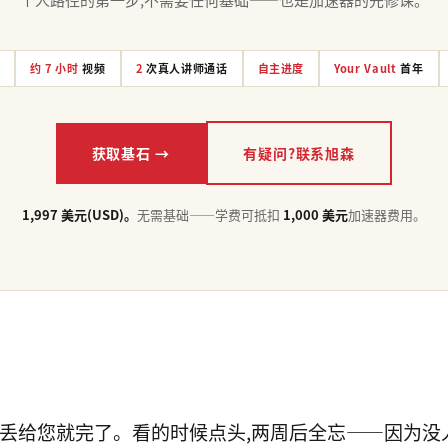
约 7 小时
视频
2
次真人讲师通话
自主进度
Your Vault
首年
获取基石 →
有疑问?联系旭森
1,997 美元(USD)。
无需基础——学费可抵扣
1,000 美元
加速器费用。
频丢给您就完了。看的时候点头,两周后全忘——因为没