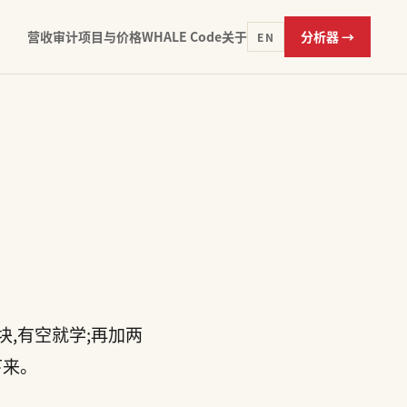
营收审计
项目与价格
WHALE Code
关于
分析器 →
EN
频模块,有空就学;再加两
下来。