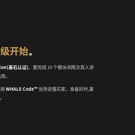
一级开始
。
dation(基石认证)
。要完成 10 个模块
和
两次真人讲
出席。
能用
WHALE Code™
当场读懂买家。准备好时,基
元。