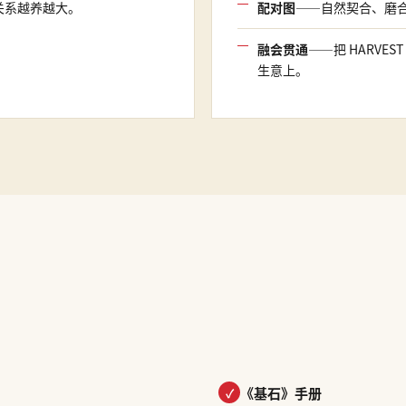
关系越养越大。
配对图
——自然契合、磨
融会贯通
——把 HARVES
生意上。
《基石》手册
✓