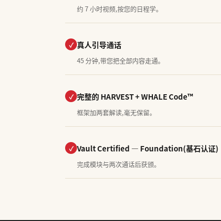
约 7 小时视频,按您的日程学。
真人引导通话
✓
45 分钟,带您把全部内容走通。
完整的 HARVEST + WHALE Code™
✓
框架加两套解读,毫无保留。
Vault Certified — Foundation(基石认证)
✓
完成模块与两次通话后获颁。