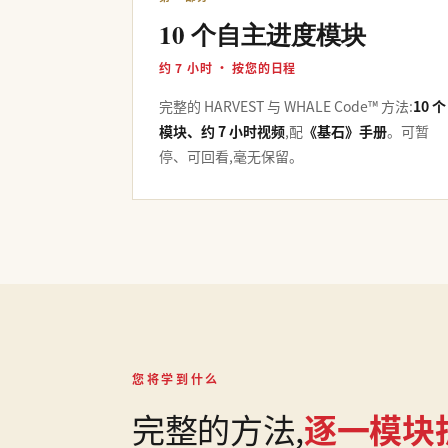
10 个自主进度模块
约 7 小时 · 按您的日程
完整的 HARVEST 与 WHALE Code™ 方法:
10 个
模块、约 7 小时视频
,配
《基石》手册
。可暂
停、可回看,毫无保留。
您将学到什么
完整的方法,
逐一模块