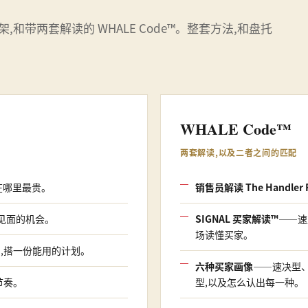
框架,和带两套解读的 WHALE Code™。整套方法,和盘托
WHALE Code™
两套解读,以及二者之间的匹配
在哪里最贵。
销售员解读 The Handler 
得见面的机会。
SIGNAL 买家解读™
——速
场读懂买家。
,搭一份能用的计划。
六种买家画像
——速决型
节奏。
型,以及怎么认出每一种。