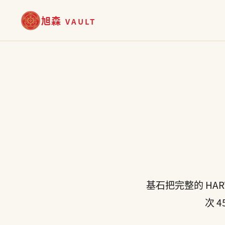
旭森
VAULT
基石把完整的 HARV
次 