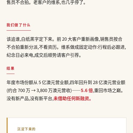
售员不合拍。老客户的维系,也几乎停了。
我们做了什么
该追谁,白纸黑字定下来。前 20 大客户重新画像,销售员按合
不合拍重新分派,不看资历。维系做成固定动作:行程后必跟进,
纪念日必来电,成交后顺势请客户引荐。
结果
年度市场份额从 5 亿澳元营业额,四年回升到 28 亿澳元营业额
(约合 700 万 → 3,800 万澳元营收)——
5.6 倍
,重回市场之巅。
没有新产品,没有新平台,
未借助任何新融资。
沉淀下来的