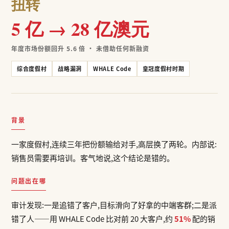
扭转
5 亿 → 28 亿澳元
年度市场份额回升 5.6 倍 · 未借助任何新融资
综合度假村
战略漏洞
WHALE Code
皇冠度假村时期
背景
一家度假村,连续三年把份额输给对手,高层换了两轮。内部说:
销售员需要再培训。客气地说,这个结论是错的。
问题出在哪
审计发现:一是追错了客户,目标滑向了好拿的中端客群;二是派
错了人——用 WHALE Code 比对前 20 大客户,约
51%
配的销