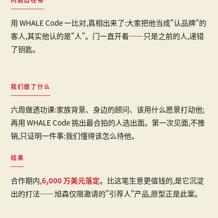
用 WHALE Code 一比对,真相出来了:大家把他当成"认品牌"的
客人,其实他认的是"人"。门一直开着——只是之前的人,递错
了钥匙。
我们做了什么
六周做透功课:家族背景、身边的顾问、该用什么愿景打动他;
再用 WHALE Code 挑出最合拍的人选出面。第一次见面,不推
销,只证明一件事:我们懂得该怎么待他。
结果
合作期内,
6,000 万美元落定
。比这笔生意更值钱的,是它沉淀
出的打法——旭森仅限邀请的"引荐人"产品,原型正是此案。