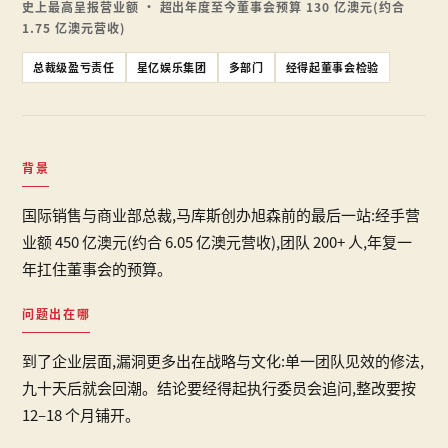
史上最高呈报营业额 · 超出年度至今董事会预算 130 亿澳元(约合
1.75 亿澳元营收)
总裁级盈亏责任
星亿娱乐集团
多部门
经得起董事会检验
背景
国际销售与商业部总裁,马库斯创办旭森前的最后一站:经手营
业额 450 亿澳元(约合 6.05 亿澳元营收),团队 200+ 人,年复一
年扛住董事会的预算。
问题出在哪
到了企业层面,漏洞更多出在战略与文化:单一团队见效的修法,
九十天后就会回潮。结论要经得起执行委员会追问,整改要按
12–18 个月铺开。