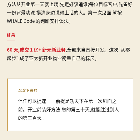
方法从开业第一天就上场:先定好该追谁;每位目标客户,先备好
一份背景功课,摸清身边说得上话的人。第一次见面,就按
WHALE Code 的判断安排谈法。
结果
60 天,成交 1 亿+ 新元新业务
,全部来自直接开发。这次"从零
起步",成了亚太新开业物业衡量自己的标尺。
沉淀下来的
信任可以提速——前提是功夫下在第一次见面之
前。开业前装好方法,您的第三十天,就能胜过别人
的第三百天。